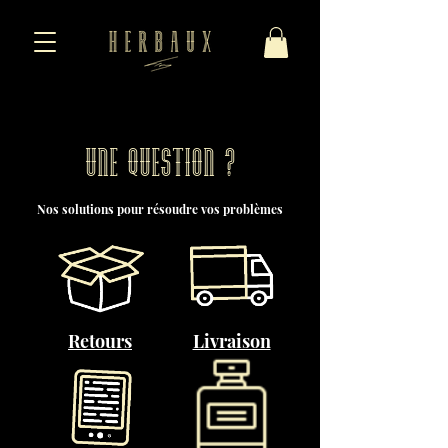
· Cuotas ·
· La Marca ·
· Colección ·
Une question ?
Nos solutions pour résoudre vos problèmes
Retours
Livraison