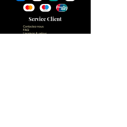
Service Client
Contactez-nous
FAQ
Livraison & retour
Information
Mentions légales
Conditions Générales de vente
Politique de confidentialité
Gestion des cookies
Boutiquier
Nos Réseaux
Instagram
Tik Tok
Youtube
Linkedin
Pinterest